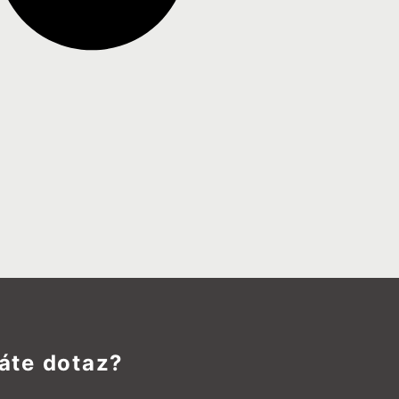
áte dotaz?