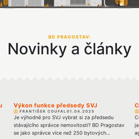
BD PRAGOSTAV:
Novinky a články
u
Výkon funkce předsedy SVJ
C
FRANTIŠEK COUFAL
01.04.2025
Je výhodné pro SVJ vybrat si za předsedu
C
stávajícího správce nemovitosti? BD Pragostav
j
se jako správce více než 250 bytových...
a