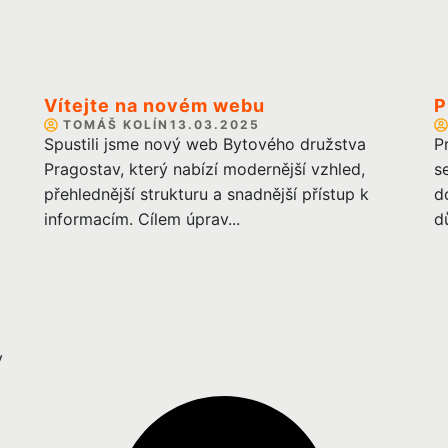
Vítejte na novém webu
P
TOMÁŠ KOLÍN
13.03.2025
Spustili jsme nový web Bytového družstva
P
Pragostav, který nabízí modernější vzhled,
s
přehlednější strukturu a snadnější přístup k
d
informacím. Cílem úprav...
d
v