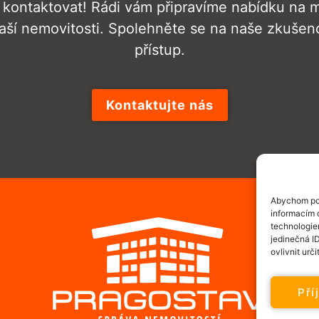
kontaktovat! Rádi vám připravíme nabídku na mí
aší nemovitosti. Spolehněte se na naše zkušenos
přístup.
Kontaktujte nás
Abychom pos
informacím o
technologie
jedinečná I
ovlivnit urči
Pří