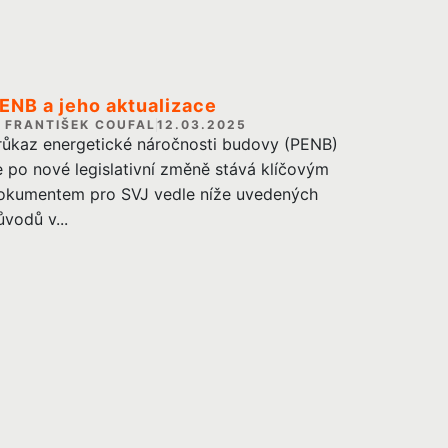
ENB a jeho aktualizace
FRANTIŠEK COUFAL
12.03.2025
růkaz energetické náročnosti budovy (PENB)
e po nové legislativní změně stává klíčovým
okumentem pro SVJ vedle níže uvedených
ůvodů v...