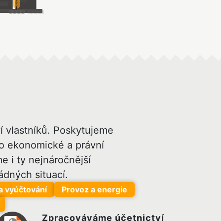
í vlastníků. Poskytujeme
po ekonomické a právní
 i ty nejnáročnější
dných situací.
a vyúčtování
Provoz a energie
Zpracováváme účetnictví