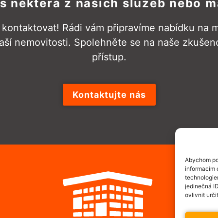
ás některá z našich služeb nebo m
kontaktovat! Rádi vám připravíme nabídku na mí
aší nemovitosti. Spolehněte se na naše zkušenos
přístup.
Kontaktujte nás
Abychom pos
informacím o
technologie
jedinečná I
ovlivnit urči