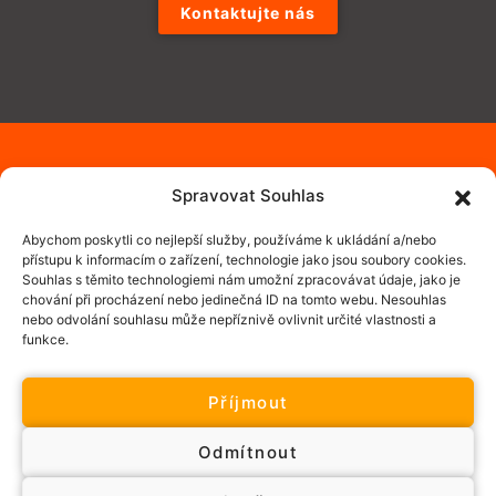
Kontaktujte nás
Spravovat Souhlas
Abychom poskytli co nejlepší služby, používáme k ukládání a/nebo
přístupu k informacím o zařízení, technologie jako jsou soubory cookies.
Souhlas s těmito technologiemi nám umožní zpracovávat údaje, jako je
chování při procházení nebo jedinečná ID na tomto webu. Nesouhlas
nebo odvolání souhlasu může nepříznivě ovlivnit určité vlastnosti a
funkce.
Příjmout
Informace o zpracování osobních údajů
Zásady cookies (EU)
Odmítnout
Kontaktujte nás
© 2026 BD Pragostav | developed by
[binary]