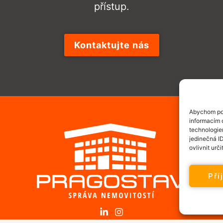
přístup.
Kontaktujte nás
Abychom pos
informacím o
technologie
jedinečná I
ovlivnit urči
Pří