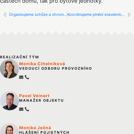
částech domu, tak pro bytové jednotky.
Prev
N
Organizujeme schůze a shromáždění
Koordinujeme plnění stavebních úprav
REALIZAČNÍ TÝM
Monika Cihelníková
VEDOUCÍ ODBORU PROVOZNÍHO
Pavel Veinert
MANAŽER OBJEKTU
Monika Ječná
HLÁŠENÍ POJISTNÝCH