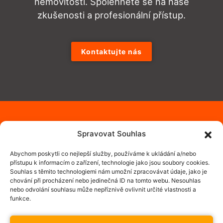
nemovitosti. Spolehněte se na naše
zkušenosti a profesionální přístup.
Kontaktujte nás
Spravovat Souhlas
Abychom poskytli co nejlepší služby, používáme k ukládání a/nebo
přístupu k informacím o zařízení, technologie jako jsou soubory cookies.
Souhlas s těmito technologiemi nám umožní zpracovávat údaje, jako je
chování při procházení nebo jedinečná ID na tomto webu. Nesouhlas
nebo odvolání souhlasu může nepříznivě ovlivnit určité vlastnosti a
funkce.