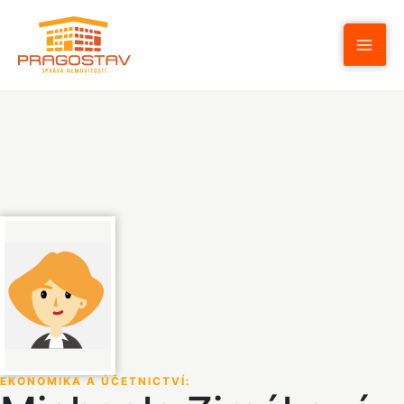
Přeskočit
na
obsah
EKONOMIKA A ÚČETNICTVÍ
: